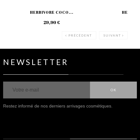
HERBIVORE COCO...
HERBIVO
29,90 €
26
PRÉCÉDENT
SUIVANT
NEWSLETTER
OK
Restez informé de nos derniers arrivages cosmétiques.
NOUS SUIVRE