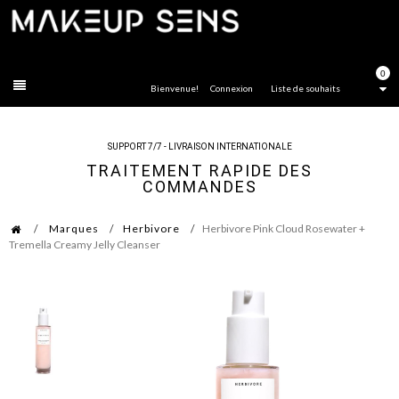
FERMER
0
Bienvenue!
Connexion
Liste de souhaits
SUPPORT 7/7 - LIVRAISON INTERNATIONALE
TRAITEMENT RAPIDE DES
COMMANDES
Marques
Herbivore
Herbivore Pink Cloud Rosewater +
Tremella Creamy Jelly Cleanser