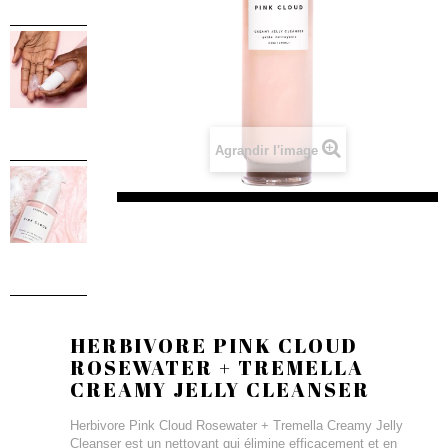
Agrandir l'image
HERBIVORE PINK CLOUD
ROSEWATER + TREMELLA
CREAMY JELLY CLEANSER
Herbivore Pink Cloud Rosewater + Tremella Creamy Jelly
Cleanser est un nettoyant qui élimine efficacement et en