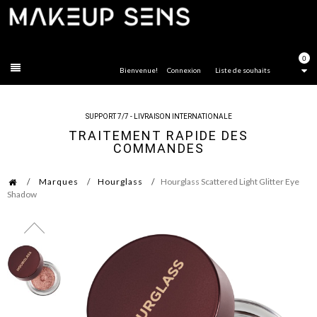
FERMER
0
Bienvenue!
Connexion
Liste de souhaits
SUPPORT 7/7 - LIVRAISON INTERNATIONALE
TRAITEMENT RAPIDE DES
COMMANDES
Marques
Hourglass
Hourglass Scattered Light Glitter Eye
Shadow