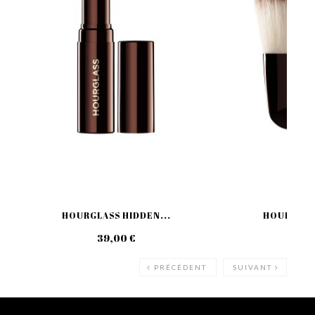
HOURGLASS HIDDEN...
HOURGLASS
39,00 €
45
PRÉCÉDENT
SUIVANT