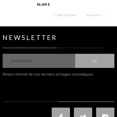
41,00 €
37
PRÉCÉDENT
SUIVANT
NEWSLETTER
OK
Restez informé de nos derniers arrivages cosmétiques.
NOUS SUIVRE