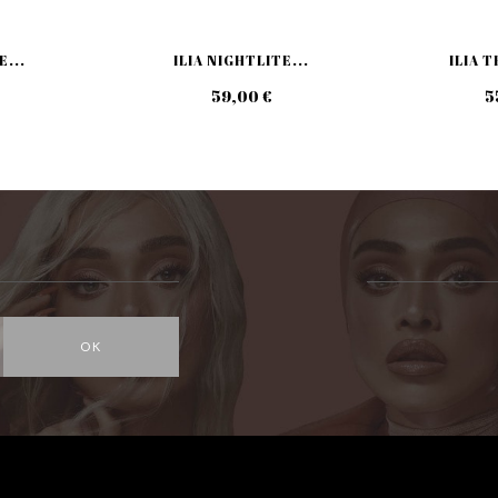
E...
ILIA NIGHTLITE...
ILIA T
59,00 €
5
OK