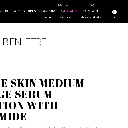
Chercher...
VEUX
ACCESSOIRES
PARFUM
CADEAUX
CONTACT
0
FERMER
Bienvenue!
Connexion
Liste de souhaits
UE SKIN MEDIUM
GE SERUM
TION WITH
AMIDE