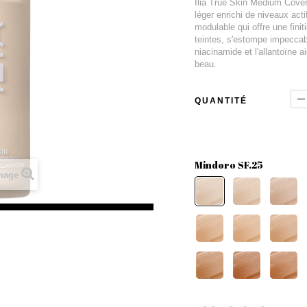
Ilia True Skin Medium Cover
léger enrichi de niveaux act
modulable qui offre une fini
teintes, s'estompe impeccab
niacinamide et l'allantoïne a
beau.
QUANTITÉ
Mindoro SF.25
image