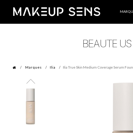
Catégories
MARQU
Marques
Ilia
Ilia True Skin Medium Coverage Serum Foun