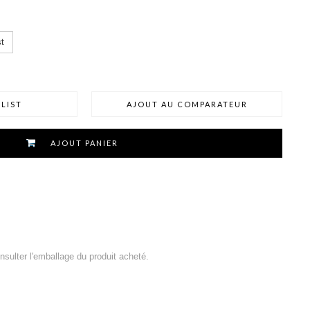
t
LIST
AJOUT AU COMPARATEUR
AJOUT PANIER
consulter l'emballage du produit acheté.