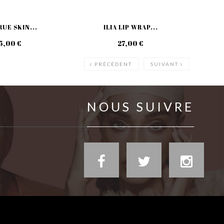
RUE SKIN...
ILIA LIP WRAP...
I
5,00 €
27,00 €
PRÉCÉDENT
SUIVANT
NOUS SUIVRE