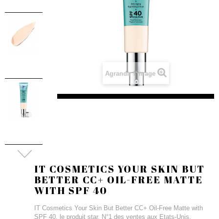
Agrandir l'image
IT COSMETICS YOUR SKIN BUT
BETTER CC+ OIL-FREE MATTE
WITH SPF 40
IT Cosmetics Your Skin But Better CC+ Oil-Free Matte with
SPF 40, le produit star, N°1 des ventes aux Etats-Unis,