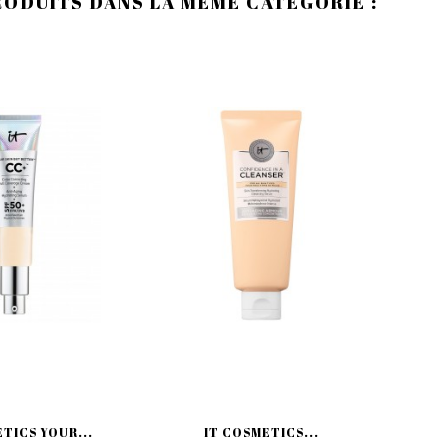
RODUITS DANS LA MÊME CATÉGORIE :
TICS YOUR...
IT COSMETICS...