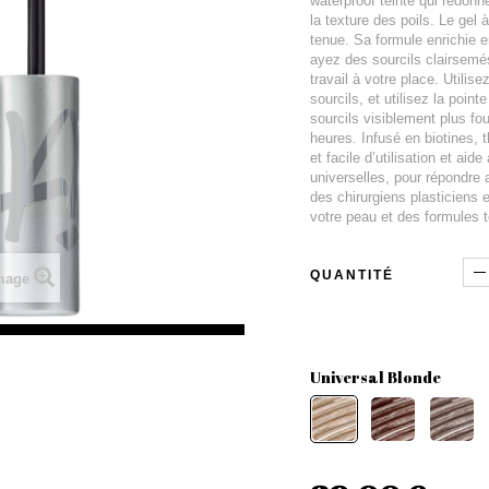
waterproof teinté qui redonn
la texture des poils. Le gel
tenue. Sa formule enrichie e
ayez des sourcils clairsemés
travail à votre place. Utilis
sourcils, et utilisez la poin
sourcils visiblement plus fo
heures. Infusé en biotines, t
et facile d’utilisation et ai
universelles, pour répondre 
des chirurgiens plasticiens 
votre peau et des formules 
QUANTITÉ
image
Universal Blonde