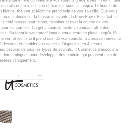
e instantanément du volume à vos sourcils grâce à ses fibres imitant
 à sourcils comble, dessine et fixe vos sourcils jusqu’à 16 heures de
n biotine, thé vert et lécithine prend soin de vos sourcils. Que vous
 ou mal dessinés, la brosse innovante du Brow Power Filler fait le
ez le côté brosse pour teinter, dessiner et fixer la courbe de vos
te pour les combler. Ce gel à sourcils teinté volumisant offre des
urnis. Sa formule waterproof longue tenue reste en place jusqu’à 16
hé vert et lécithine il prend soin de vos sourcils. Sa brosse innovante
de à dessiner et combler vos sourcils. Disponible en 4 teintes
aux besoins de tous les types de sourcils. It Cosmetics s'associe à
et dermatologues pour développer des produits qui prennent soin de
testées cliniquement.