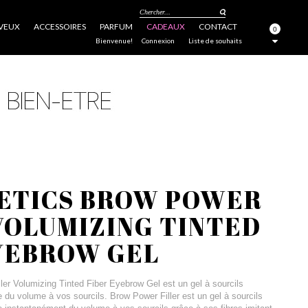
Chercher...
VEUX
ACCESSOIRES
PARFUM
CADEAUX
CONTACT
0
FERMER
Bienvenue!
Connexion
Liste de souhaits
METICS BROW POWER
VOLUMIZING TINTED
YEBROW GEL
ler Volumizing Tinted Fiber Eyebrow Gel est un gel à sourcils
e du volume à vos sourcils. Brow Power Filler est un gel à sourcils