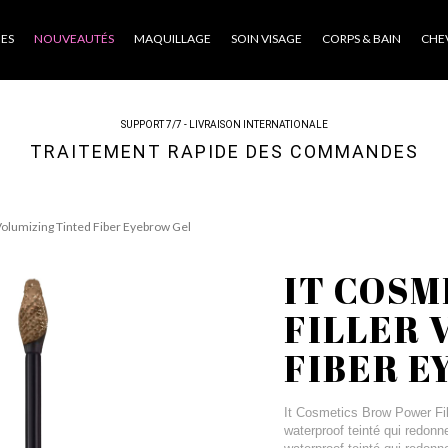
ES
NOUVEAUTÉS
MAQUILLAGE
SOIN VISAGE
CORPS & BAIN
CHE
SUPPORT 7/7 - LIVRAISON INTERNATIONALE
TRAITEMENT RAPIDE DES COMMANDES
Volumizing Tinted Fiber Eyebrow Gel
IT COS
FILLER 
FIBER E
It Cosmetics Brow Power Fil
waterproof teinté qui redonn