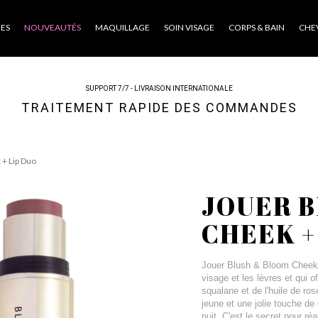
ES
NOUVEAUTÉS
MAQUILLAGE
SOIN VISAGE
CORPS & BAIN
CHE
SUPPORT 7/7 - LIVRAISON INTERNATIONALE
TRAITEMENT RAPIDE DES COMMANDES
+ Lip Duo
JOUER 
CHEEK +
Jouer Blush & Bloom Cheek 
visage et les lèvres et qui o
squalane et de l'huile de r
jeune et une jolie touche de 
nuit. C'est le secret pour réa