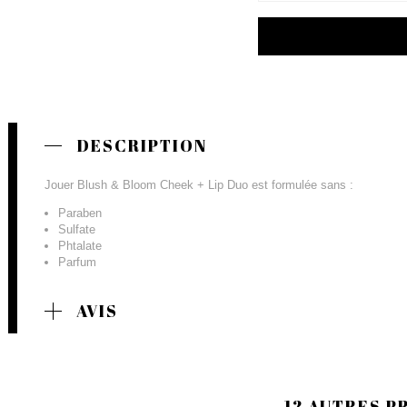
DESCRIPTION
Jouer Blush & Bloom Cheek + Lip Duo est formulée sans :
Paraben
Sulfate
Phtalate
Parfum
AVIS
12 AUTRES P