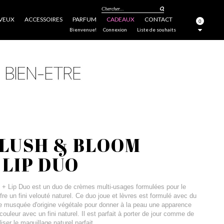
Chercher...
VEUX
ACCESSOIRES
PARFUM
CADEAUX
CONTACT
0
FERMER
Bienvenue!
Connexion
Liste de souhaits
BLUSH & BLOOM
 LIP DUO
+ Lip Duo est un duo de crèmes multi-usages formulées pour le
ffre un fini velouté naturel. Ce duo joue et lèvres est formulé avec du
ose musquée d'origine végétale pour donner à la peau une apparence
couleur avec un fini naturel. Il est parfait à porter de jour comme de
liser le maquillage naturel parfait.