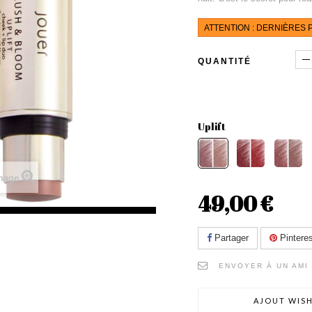
ATTENTION : DERNIÈRES P
QUANTITÉ
Uplift
image
49,00 €
Partager
Pinteres
ENVOYER À UN AMI
AJOUT WISH