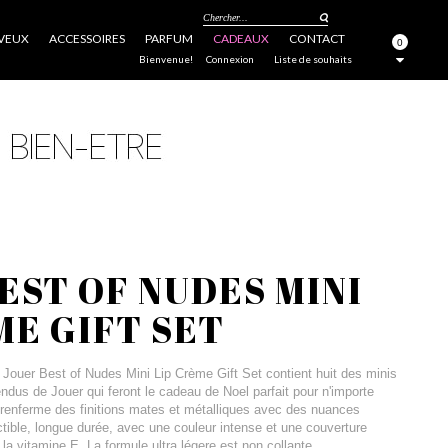
Chercher...
VEUX
ACCESSOIRES
PARFUM
CADEAUX
CONTACT
0
FERMER
Bienvenue!
Connexion
Liste de souhaits
EST OF NUDES MINI
ME GIFT SET
et Jouer Best of Nudes Mini Lip Crème Gift Set contient huit des minis
dus de Jouer qui feront le cadeau de Noel parfait pour n'importe
t renferme des finitions mates et métalliques avec des nuances
tible, longue durée, avec une couleur intense et une couverture
la vitamine E. La formule ultra légere est non collante.