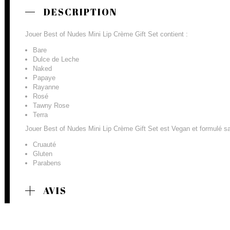
DESCRIPTION
Jouer Best of Nudes Mini Lip Crème Gift Set contient :
Bare
Dulce de Leche
Naked
Papaye
Rayanne
Rosé
Tawny Rose
Terra
Jouer Best of Nudes Mini Lip Crème Gift Set est Vegan et formulé s
Cruauté
Gluten
Parabens
AVIS