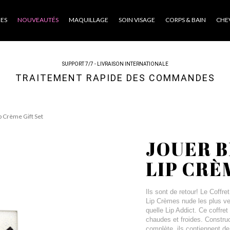
ES
NOUVEAUTÉS
MAQUILLAGE
SOIN VISAGE
CORPS & BAIN
CHE
SUPPORT 7/7 - LIVRAISON INTERNATIONALE
TRAITEMENT RAPIDE DES COMMANDES
p Crème Gift Set
JOUER B
LIP CRÈ
Ils sont de retour! Le Coffr
Lip Crèmes nude les plus ven
quelle Lip Addict. Ce coffre
chaudes et froides. Construc
complète, ils contiennent de 