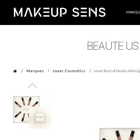
Catégories
MARQU
Marques
Jouer Cosmetics
Jouer Best of Nudes Mini Li