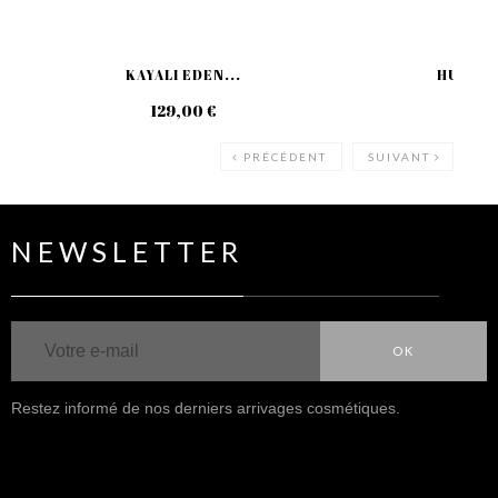
KAYALI EDEN...
HUDA BE
129,00 €
49
PRÉCÉDENT
SUIVANT
NEWSLETTER
OK
Restez informé de nos derniers arrivages cosmétiques.
NOUS SUIVRE