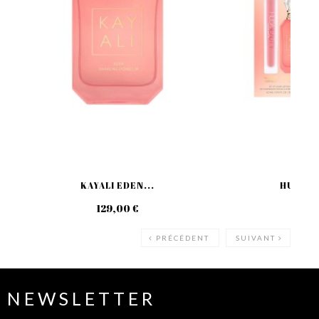
KAYALI EDEN...
HUDA BE
129,00 €
49
PRÉCÉDENT
SUIVANT
NEWSLETTER