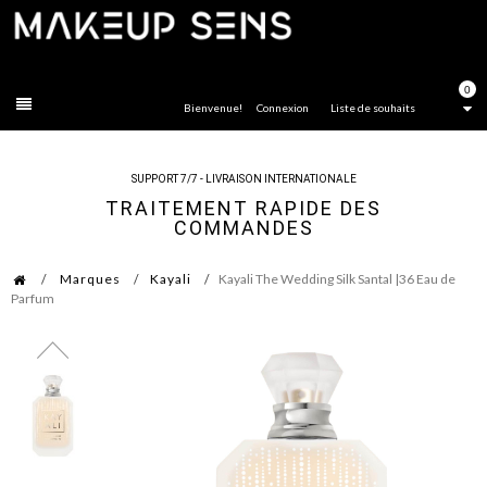
FERMER
0
Bienvenue!
Connexion
Liste de souhaits
SUPPORT 7/7 - LIVRAISON INTERNATIONALE
TRAITEMENT RAPIDE DES
COMMANDES
Marques
Kayali
Kayali The Wedding Silk Santal |36 Eau de
Parfum