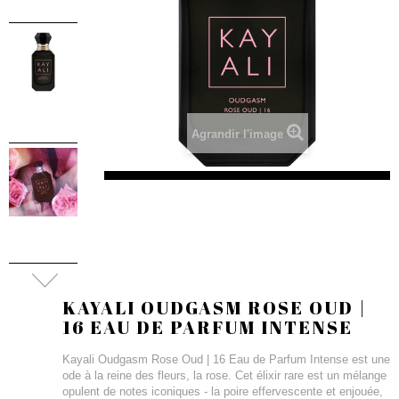
Agrandir l'image
KAYALI OUDGASM ROSE OUD |
16 EAU DE PARFUM INTENSE
Kayali Oudgasm Rose Oud | 16 Eau de Parfum Intense est une
ode à la reine des fleurs, la rose. Cet élixir rare est un mélange
opulent de notes iconiques - la poire effervescente et enjouée,