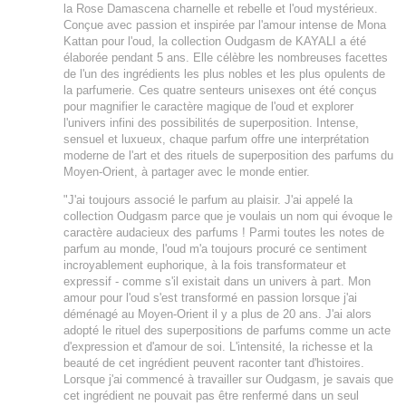
la Rose Damascena charnelle et rebelle et l'oud mystérieux.
Conçue avec passion et inspirée par l'amour intense de Mona
Kattan pour l'oud, la collection Oudgasm de KAYALI a été
élaborée pendant 5 ans. Elle célèbre les nombreuses facettes
de l'un des ingrédients les plus nobles et les plus opulents de
la parfumerie. Ces quatre senteurs unisexes ont été conçus
pour magnifier le caractère magique de l'oud et explorer
l'univers infini des possibilités de superposition. Intense,
sensuel et luxueux, chaque parfum offre une interprétation
moderne de l'art et des rituels de superposition des parfums du
Moyen-Orient, à partager avec le monde entier.
"J'ai toujours associé le parfum au plaisir. J'ai appelé la
collection Oudgasm parce que je voulais un nom qui évoque le
caractère audacieux des parfums ! Parmi toutes les notes de
parfum au monde, l'oud m'a toujours procuré ce sentiment
incroyablement euphorique, à la fois transformateur et
expressif - comme s'il existait dans un univers à part. Mon
amour pour l'oud s'est transformé en passion lorsque j'ai
déménagé au Moyen-Orient il y a plus de 20 ans. J'ai alors
adopté le rituel des superpositions de parfums comme un acte
d'expression et d'amour de soi. L'intensité, la richesse et la
beauté de cet ingrédient peuvent raconter tant d'histoires.
Lorsque j'ai commencé à travailler sur Oudgasm, je savais que
cet ingrédient ne pouvait pas être renfermé dans un seul