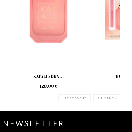
KAYALI EDEN...
HUDA BE
129,00 €
49
PRÉCÉDENT
SUIVANT
NEWSLETTER