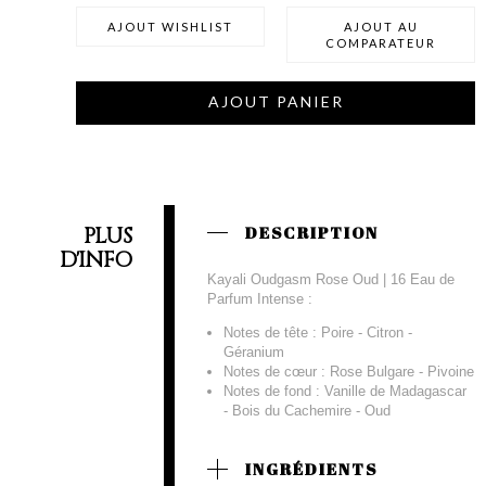
AJOUT WISHLIST
AJOUT AU
COMPARATEUR
AJOUT PANIER
PLUS
DESCRIPTION
D'INFO
Kayali Oudgasm Rose Oud | 16 Eau de
Parfum Intense :
Notes de tête : Poire - Citron -
Géranium
Notes de cœur : Rose Bulgare - Pivoine
Notes de fond : Vanille de Madagascar
- Bois du Cachemire - Oud
INGRÉDIENTS