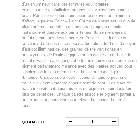
d'un enlumineur dans des formules équilibrantes,
éclaircissantes, infaillibles, propres et revitalisantes pour la
peau. Parfait pour obtenir une lueur rosée avec un minimum
d'effort, la palette Color & Light Crème de Kosas est un duo de
blush crème et de reflets chatoyants qui ajoute un éclat
instantané et durable aux teints ternes. Ils se mélangeant
parfaitement sans dessécher ni se froisser. Les ingénieux
cerveaux de Kosas ont associé la formule à de l'huile de noyau
d'abricot illuminatrice, des graines de thé vert riches en
antioxydants, de l'huile de jojoba nourrissante et de l'huile de
marula. Facile à appliquer, cette formule réinventée combine un
pigment parfaitement mélangé avec des plantes actives pour
l'application la plus crémeuse et la finition rosée la plus
flatteuse. Chaque duo a deux niveaux d'intensité pour une
couleur qui complemente chaque teint de peau. Les duos de
haute intensité ont deux fois plus de pigments pour deux fois
plus de bénéfices. Chaque palette associe le pigment parfait à
un enlumineur coordonné pour relever la nuance du fard à
joues.
QUANTITÉ