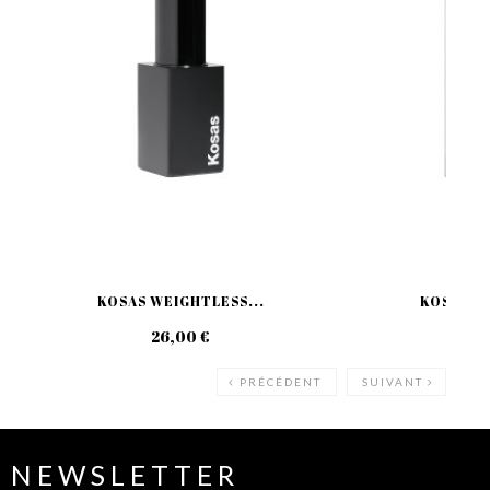
KOSAS WEIGHTLESS...
KOSAS 10
26,00 €
45
PRÉCÉDENT
SUIVANT
NEWSLETTER