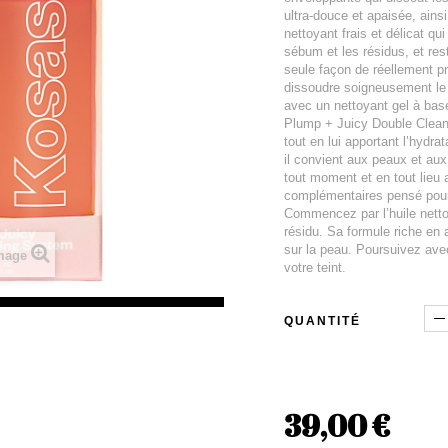
ultra-douce et apaisée, ain
nettoyant frais et délicat qu
sébum et les résidus, et res
seule façon de réellement pr
dissoudre soigneusement le 
avec un nettoyant gel à base
Plump + Juicy Double Cleans
tout en lui apportant l’hydra
il convient aux peaux et au
tout moment et en tout lieu
complémentaires pensé pour 
Commencez par l’huile nett
résidu. Sa formule riche en 
sur la peau. Poursuivez avec 
image
votre teint.
QUANTITÉ
39,00 €