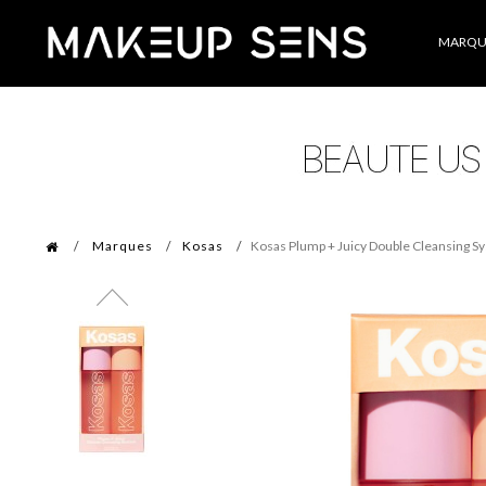
Catégories
MARQU
Marques
Kosas
Kosas Plump + Juicy Double Cleansing S