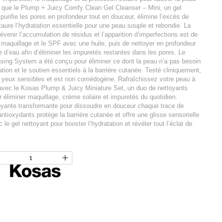
si que le Plump + Juicy Comfy Clean Gel Cleanser – Mini, un gel
i purifie les pores en profondeur tout en douceur, élimine l’excès de
taure l’hydratation essentielle pour une peau souple et rebondie. La
évenir l’accumulation de résidus et l’apparition d’imperfections est de
maquillage et le SPF avec une huile, puis de nettoyer en profondeur
 d’eau afin d’éliminer les impuretés restantes dans les pores. Le
ing System a été conçu pour éliminer ce dont la peau n’a pas besoin
tation et le soutien essentiels à la barrière cutanée. Testé cliniquement,
x yeux sensibles et est non comédogène. Rafraîchissez votre peau à
 avec le Kosas Plump & Juicy Miniature Set, un duo de nettoyants
éliminer maquillage, crème solaire et impuretés du quotidien.
oyante transformante pour dissoudre en douceur chaque trace de
antioxydants protège la barrière cutanée et offre une glisse sensorielle
le gel nettoyant pour booster l’hydratation et révéler tout l’éclat de