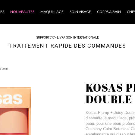
ES
NOUVEAUTÉS
MAQUILLAGE
SOIN VISAGE
CORPS & BAIN
CHE
SUPPORT 7/7 - LIVRAISON INTERNATIONALE
TRAITEMENT RAPIDE DES COMMANDES
ystem
KOSAS P
DOUBLE
Kosas Plump + Juicy Double
dissoudre le maquillage, pré
peau, pour une peau profond
Cushiony Calm Botanical Clea
enveloppante qui dissout les 