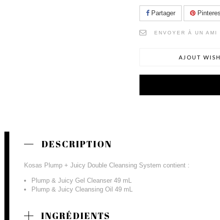
Partager
Pinteres
ENVOYER À UN AMI
AJOUT WISH
DESCRIPTION
Kosas Plump + Juicy Double Cleansing System contient :
Plump & Juicy Gel Cleanser 49 mL
Plump & Juicy Cleansing Oil 49 mL
INGRÉDIENTS