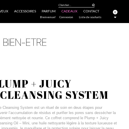
Chercher...
VEUX
ACCESSOIRES
PARFUM
CADEAUX
CONTACT
0
FERMER
Bienvenue!
Connexion
Liste de souhaits
LUMP + JUICY
 CLEANSING SYSTEM
 Cleansing System est un rituel de soin en deus étapes pour
venir l’accumulation de résidus et purifier les pores sans dessécher la
ément nettoyée et nourrie. Ce coffret comprend le Plump + Juicy
nsing Oil – Mini, une huile nettoyante légère à la texture luxueuse et
impuretés, le maquillage et la protection solaire pour laisser la peau