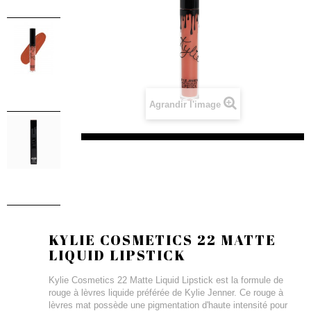
Agrandir l'image
KYLIE COSMETICS 22 MATTE
LIQUID LIPSTICK
Kylie Cosmetics 22 Matte Liquid Lipstick est la formule de
rouge à lèvres liquide préférée de Kylie Jenner. Ce rouge à
lèvres mat possède une pigmentation d'haute intensité pour