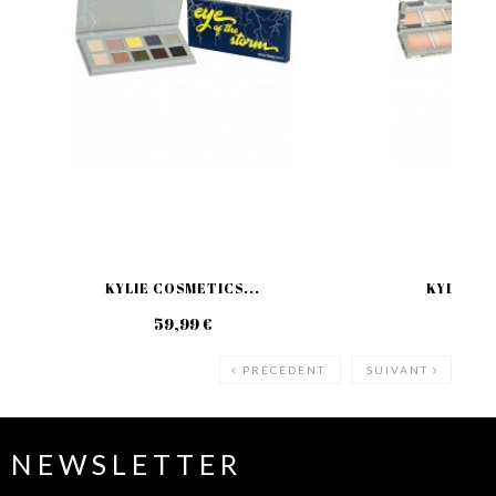
KYLIE COSMETICS...
KYLIE CO
59,99 €
59
PRÉCÉDENT
SUIVANT
NEWSLETTER