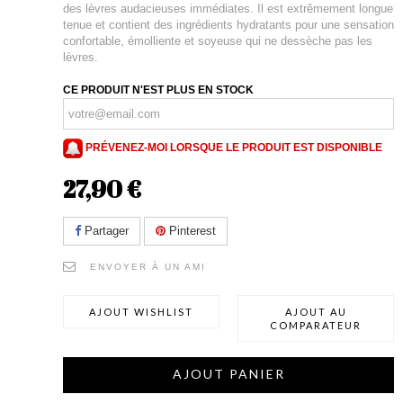
des lèvres audacieuses immédiates. Il est extrêmement longue
tenue et contient des ingrédients hydratants pour une sensation
confortable, émolliente et soyeuse qui ne dessèche pas les
lèvres.
CE PRODUIT N'EST PLUS EN STOCK
PRÉVENEZ-MOI LORSQUE LE PRODUIT EST DISPONIBLE
27,90 €
Partager
Pinterest
ENVOYER À UN AMI
AJOUT WISHLIST
AJOUT AU
COMPARATEUR
AJOUT PANIER