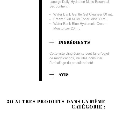
Laneige Daily Hydration Minis Essential
Set contient :
Water Bank Gentle Gel Cleanser 80 mL
Cream Skin Milky Toner Mist 30 mL
Water Bank Blue Hyaluronic Cream
Moisturizer 20 mL
INGRÉDIENTS
Cette liste d'ingrédients peut faire l'objet
de modifications, veuillez consulter
l'emballage du produit acheté.
AVIS
30 AUTRES PRODUITS DANS LA MÊME
CATÉGORIE :