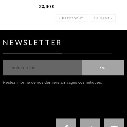
32,00 €
49
PRÉCÉDENT
SUIVANT
NEWSLETTER
OK
Restez informé de nos derniers arrivages cosmétiques.
NOUS SUIVRE