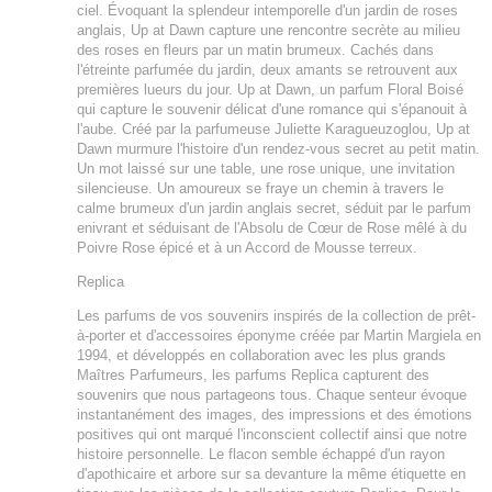
ciel. Évoquant la splendeur intemporelle d'un jardin de roses
anglais, Up at Dawn capture une rencontre secrète au milieu
des roses en fleurs par un matin brumeux. Cachés dans
l'étreinte parfumée du jardin, deux amants se retrouvent aux
premières lueurs du jour. Up at Dawn, un parfum Floral Boisé
qui capture le souvenir délicat d'une romance qui s'épanouit à
l'aube. Créé par la parfumeuse Juliette Karagueuzoglou, Up at
Dawn murmure l'histoire d'un rendez-vous secret au petit matin.
Un mot laissé sur une table, une rose unique, une invitation
silencieuse. Un amoureux se fraye un chemin à travers le
calme brumeux d'un jardin anglais secret, séduit par le parfum
enivrant et séduisant de l'Absolu de Cœur de Rose mêlé à du
Poivre Rose épicé et à un Accord de Mousse terreux.
Replica
Les parfums de vos souvenirs inspirés de la collection de prêt-
à-porter et d'accessoires éponyme créée par Martin Margiela en
1994, et développés en collaboration avec les plus grands
Maîtres Parfumeurs, les parfums Replica capturent des
souvenirs que nous partageons tous. Chaque senteur évoque
instantanément des images, des impressions et des émotions
positives qui ont marqué l'inconscient collectif ainsi que notre
histoire personnelle. Le flacon semble échappé d'un rayon
d'apothicaire et arbore sur sa devanture la même étiquette en