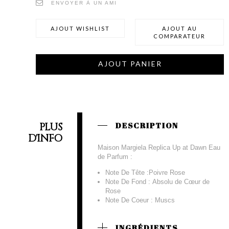
ENVOYER À UN AMI
AJOUT WISHLIST
AJOUT AU
COMPARATEUR
AJOUT PANIER
PLUS
DESCRIPTION
D'INFO
Maison Margiela Replica Up at Dawn Eau
de Parfum :
Note De Tête :Poivre Rose
Note De Fond : Absolu de Cœur de
Rose
Note De Coeur : Muscs
INGRÉDIENTS