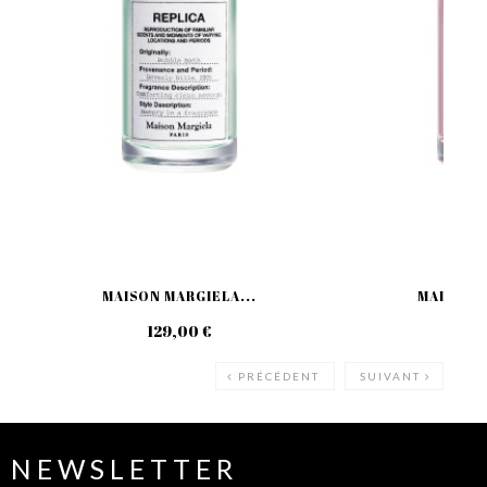
MAISON MARGIELA...
MAISON M
129,00 €
129
PRÉCÉDENT
SUIVANT
NEWSLETTER