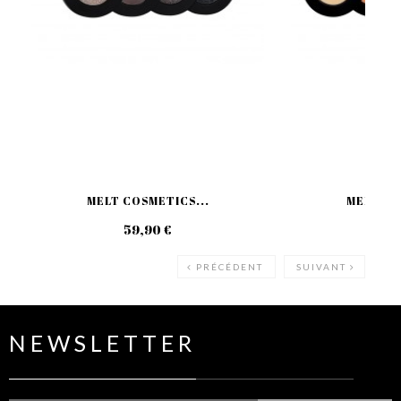
MELT COSMETICS...
MELT CO
59,90 €
69
PRÉCÉDENT
SUIVANT
NEWSLETTER