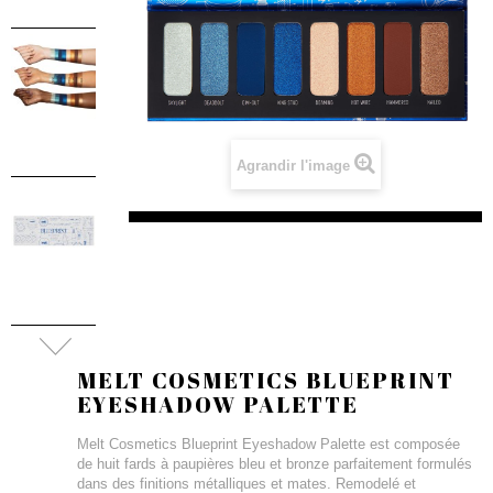
Agrandir l'image
MELT COSMETICS BLUEPRINT
EYESHADOW PALETTE
Melt Cosmetics Blueprint Eyeshadow Palette est composée
de huit fards à paupières bleu et bronze parfaitement formulés
dans des finitions métalliques et mates. Remodelé et