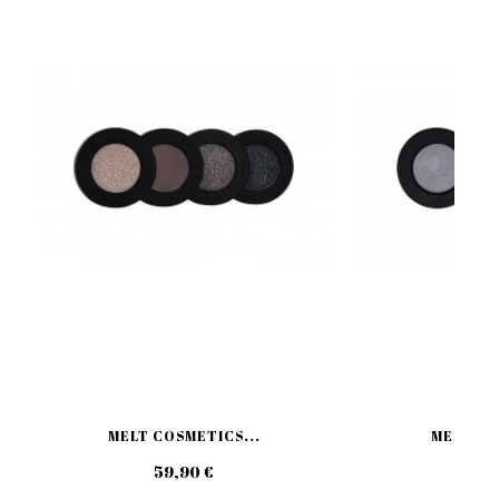
MELT COSMETICS...
MELT CO
59,90 €
59