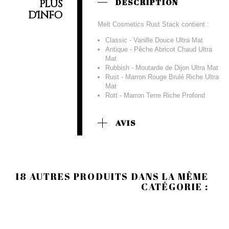
PLUS
DESCRIPTION
D'INFO
Melt Cosmetics Rust Stack contient :
Classic - Vanille Douce Ultra Mat
Antique - Pêche Abricot Chaud Ultra
Mat
Rubbish - Moutarde de Dijon Ultra Mat
Rust - Marron Rouge Brulé Riche Ultra
Mat
Rott - Marron Terre Riche Profond
AVIS
18 AUTRES PRODUITS DANS LA MÊME
CATÉGORIE :