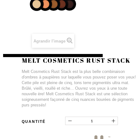
Agrandir l'image
MELT COSMETICS RUST STACK
Melt Cosmetics Rust Stack est la plus belle combinaison
d'ombres à paupières sur laquelle vous pouvez poser vos yeux!
Cette pile est pleine de cinq, tons terre pigmentés ultra mat.
Brûlé, vieilli, rouillé et riche... Ouvrez vos yeux à une toute
nouvelle ère! Melt Cosmetics Rust Stack est une sélection
soigneusement façonné de cinq nuances bourées de pigments
purs pressés!
QUANTITÉ