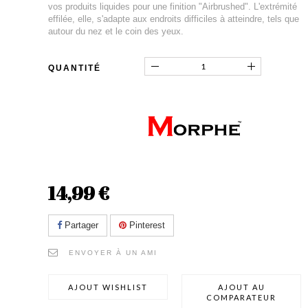
vos produits liquides pour une finition "Airbrushed". L'extrémité
effilée, elle, s'adapte aux endroits difficiles à atteindre, tels que
autour du nez et le coin des yeux.
QUANTITÉ
14,99 €
Partager
Pinterest
ENVOYER À UN AMI
AJOUT WISHLIST
AJOUT AU
COMPARATEUR