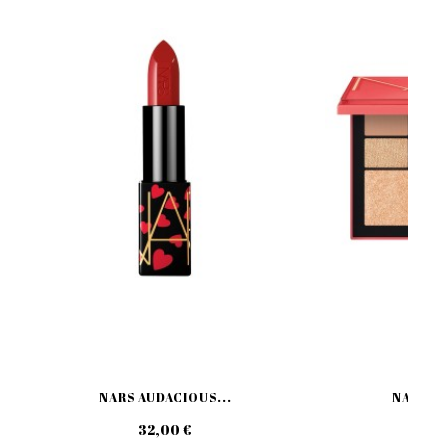
NARS AUDACIOUS...
NARS EU
32,00 €
55