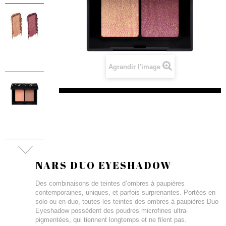
Agrandir l'image
NARS DUO EYESHADOW
Des combinaisons de teintes d’ombres à paupières
contemporaines, uniques, et parfois surprenantes. Portées en
solo ou en duo, toutes les teintes des ombres à paupières Duo
Eyeshadow possèdent des poudres microfines ultra-
pigmentées, qui tiennent longtemps et ne filent pas.