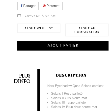
Partager
Pinterest
ENVOYER À UN AMI
AJOUT WISHLIST
AJOUT AU
COMPARATEUR
AJOUT PANIER
PLUS
DESCRIPTION
D'INFO
Nars Eyeshadow Quad Solaris contient :
Solaris I Rose pailleté
Solaris II Gris bleuté mat
Solaris III Taupe pailleté
Solaris IV Brun doux neutre mat