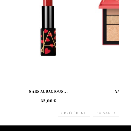
NARS AUDACIOUS...
NARS EU
32,00 €
55
PRÉCÉDENT
SUIVANT