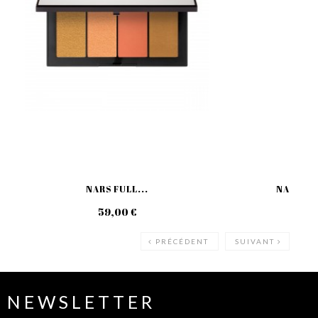
NARS FULL...
NARS AU
59,00 €
32
PRÉCÉDENT
SUIVANT
NEWSLETTER