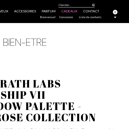
Chercher...
VEUX
ACCESSOIRES
PARFUM
CADEAUX
CONTACT
0
FERMER
Bienvenue!
Connexion
Liste de souhaits
GRATH LABS
HIP VII
DOW PALETTE -
ROSE COLLECTION