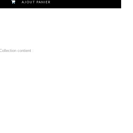
AJOUT PANIER
llection contient :