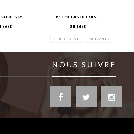
RATH LABS...
PAT MCGRATH LABS...
P
1,00 €
59,00 €
PRÉCÉDENT
SUIVANT
NOUS SUIVRE