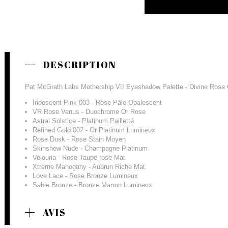
DESCRIPTION
Pat McGrath Labs Mothership VII Eyeshadow Palette - Divine Rose Co
Iridescent Pink 003 - Rose Pâle Opalescent
VR Rose Venus - Duochrome Or Rose
Astral Solstice - Platinum Pailletté
Refined Gold 002 - Or Platinum Lumineux
Rose Dusk - Rose Stain Moyen
Skinshow Nude - Champagne Platinum
Velouria - Rose Taupe rose Mat
Xtreme Mahogany - Aubrun Riche Mat
Love Lace - Rose Bronze Lumineux
Sable Bronze - Bronze Marron Lumineux
AVIS