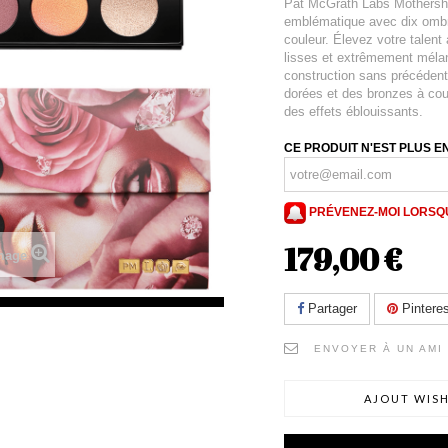
Pat McGrath Labs Mothership
emblématique avec dix ombre
couleur. Élevez votre talent
lisses et extrêmement mélan
construction sans précédent
dorées et des bronzes à cou
des effets éblouissants.
CE PRODUIT N'EST PLUS E
PRÉVENEZ-MOI LORSQU
179,00 €
image
Partager
Pinteres
ENVOYER À UN AMI
AJOUT WISH