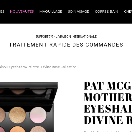
ES
NOUVEAUTÉS
MAQUILLAGE
SOIN VISAGE
CORPS & BAIN
CHE
SUPPORT 7/7 - LIVRAISON INTERNATIONALE
TRAITEMENT RAPIDE DES COMMANDES
p VII Eyeshadow Palette - Divine Rose Collection
PAT MC
MOTHERS
EYESHA
DIVINE 