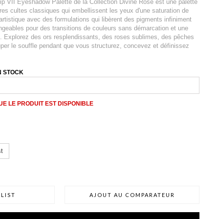
 VII Eyeshadow Palette de la Collection Divine Rose est une palette
s cultes classiques qui embellissent les yeux d'une saturation de
 artistique avec des formulations qui libèrent des pigments infiniment
geables pour des transitions de couleurs sans démarcation et une
. Explorez des ors resplendissants, des roses sublimes, des pêches
per le souffle pendant que vous structurez, concevez et définissez
N STOCK
E LE PRODUIT EST DISPONIBLE
t
LIST
AJOUT AU COMPARATEUR