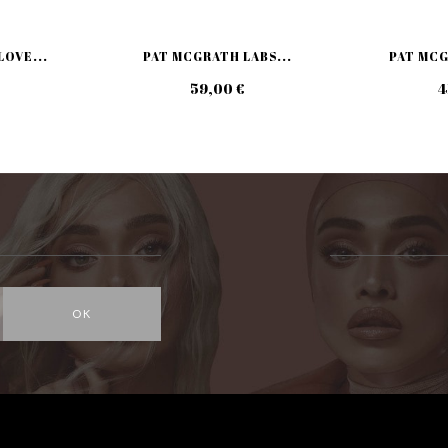
LOVE...
PAT MCGRATH LABS...
PAT MCG
59,00 €
4
OK