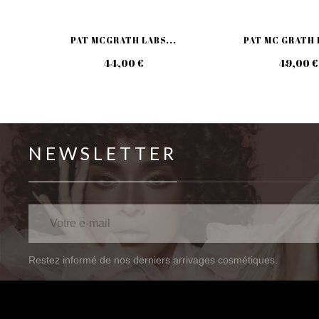
PAT MCGRATH LABS...
PAT MC GRATH 
44,00 €
49,00 €
NEWSLETTER
Restez informé de nos derniers arrivages cosmétiques.