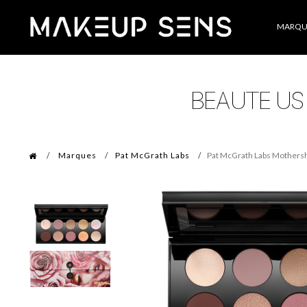
Catégories
MARQU
Marques
Pat McGrath Labs
Pat McGrath Labs Mothershi