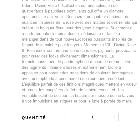
Eden - Divine Rose II Collection est une selection de
quatre fards à paupières scintillants qui offre un glamour
spectaculaire aux yeux. Découvrez un quatuor captivant de
nuances inspirées de la rose avec des mattes et des reflets qui
créent un bouquet fleuri pour des yeux élégants. Succombez
à cette formule d'ombres douce, séduisante et facile à
mélanger dans de tout nouveaux roses puissants inspirés de
l'esprit de la palette pour les yeux Mothership VIII: Divine Rose
II. Fleurissez comme une icône dans des pigments provocants
pour créer des looks divinement dimensionnels. La
formule constituée de poudre hybride à base de crème libère
des pigments infiniment lisses et extrêmement facile à
appliquer pour obtenir des transitions de couleurs homogènes
avec une aptitude à construire la couleur sans précédent.
L'équilibre parfait de ces finitions magnifiques mettent en valeur
et ornent les paupières d'effets de lumière exquis et d'un
véritable éclat de couleur. La beauté sur mesure donne la voix
à vos impulsions artistiques et pour le luxe à portée de main.
QUANTITÉ