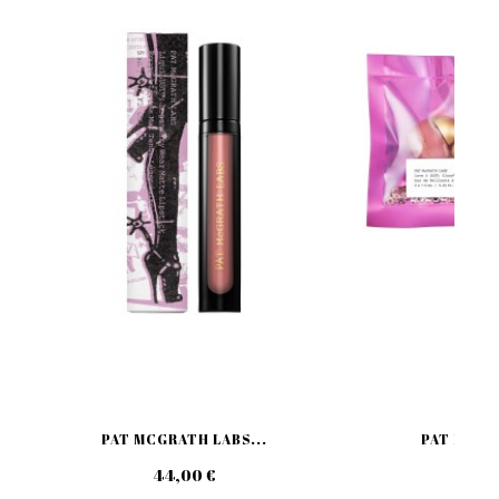
PAT MCGRATH LABS...
PAT MC GR
44,00 €
49