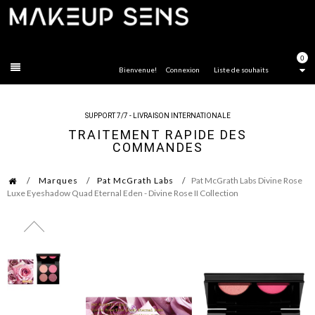
FERMER
0
Bienvenue!
Connexion
Liste de souhaits
SUPPORT 7/7 - LIVRAISON INTERNATIONALE
TRAITEMENT RAPIDE DES
COMMANDES
Marques
Pat McGrath Labs
Pat McGrath Labs Divine Rose
Luxe Eyeshadow Quad Eternal Eden - Divine Rose II Collection