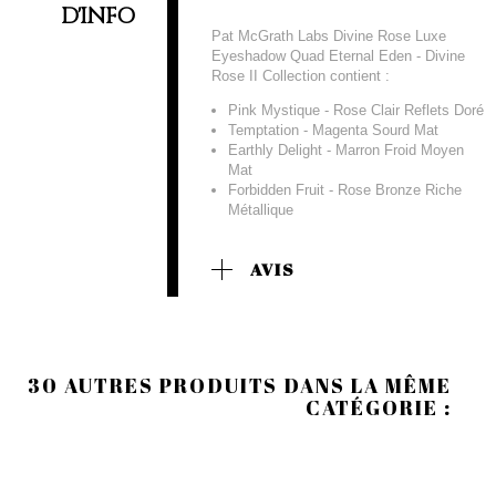
D'INFO
Pat McGrath Labs Divine Rose Luxe
Eyeshadow Quad Eternal Eden - Divine
Rose II Collection contient :
Pink Mystique - Rose Clair Reflets Doré
Temptation - Magenta Sourd Mat
Earthly Delight - Marron Froid Moyen
Mat
Forbidden Fruit - Rose Bronze Riche
Métallique
AVIS
30 AUTRES PRODUITS DANS LA MÊME
CATÉGORIE :