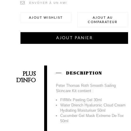
ENVOYER À UN AMI
AJOUT WISHLIST
AJOUT AU
COMPARATEUR
AJOUT PANIER
PLUS
DESCRIPTION
D'INFO
Peter Thomas Roth Smooth Sailing
Skincare Kit contient :
FIRMx Peeling Gel 30ml
Water Drench Hyaluronic Cloud Cream
Hydrating Moisturiser 50ml
Cucumber Gel Mask Extreme De-Tox
50ml