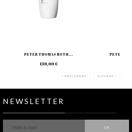
PETER THOMAS ROTH...
PETER THO
139,00 €
59
PRÉCÉDENT
SUIVANT
NEWSLETTER
OK