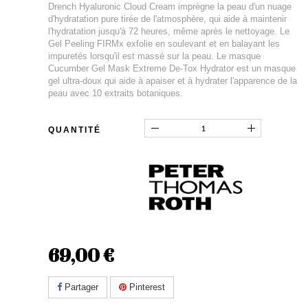
Drench Hyaluronic Cloud Cream imprègne la peau d'un nuage
d'hydratation pure tirée de l'atmosphère, qui aide à maintenir
l'hydratation jusqu'à 72 heures, même après le nettoyage. Le
Gel Peeling FIRMx exfolie en soulevant et en balayant les
impuretés lorsqu'il est massé sur la peau. Le masque
Cucumber Gel Mask Extreme De-Tox Hydrator est un masque
gel ultra-doux qui aide à apaiser et à hydrater l'apparence de la
peau avec 10 extraits botaniques.
QUANTITÉ
69,00 €
Partager
Pinterest