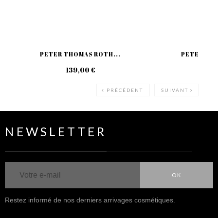
PETER THOMAS ROTH...
PETER THO
139,00 €
59
PRÉCÉDENT
SUIVANT
NEWSLETTER
OK
Restez informé de nos derniers arrivages cosmétiques.