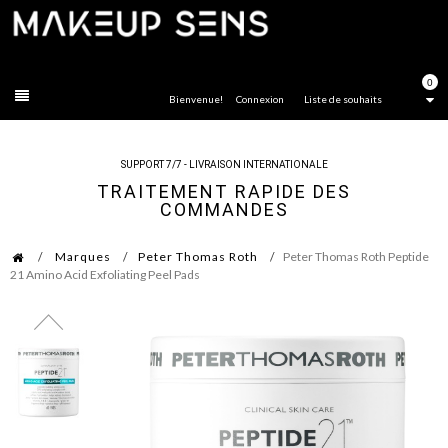
FERMER
0
Bienvenue!
Connexion
Liste de souhaits
SUPPORT 7/7 - LIVRAISON INTERNATIONALE
TRAITEMENT RAPIDE DES
COMMANDES
Marques
Peter Thomas Roth
Peter Thomas Roth Peptide
21 Amino Acid Exfoliating Peel Pads