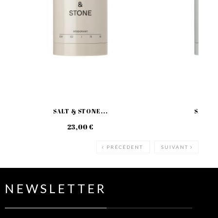
SALT & STONE...
SALT &
23,00 €
23
PRÉCÉDENT
SUIVANT
NEWSLETTER