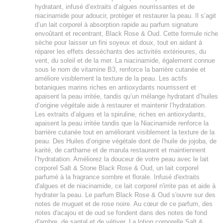
hydratant, infusé d’extraits d’algues nourrissantes et de
niacinamide pour adoucir, protéger et restaurer la peau. Il s’agit
d’un lait corporel à absorption rapide au parfum signature
envoûtant et recentrant, Black Rose & Oud. Cette formule riche
sèche pour laisser un fini soyeux et doux, tout en aidant à
réparer les effets desséchants des activités extérieures, du
vent, du soleil et de la mer. La niacinamide, également connue
sous le nom de vitamine B3, renforce la barrière cutanée et
améliore visiblement la texture de la peau. Les actifs
botaniques marins riches en antioxydants nourrissent et
apaisent la peau irritée, tandis qu’un mélange hydratant d’huiles
d’origine végétale aide à restaurer et maintenir l’hydratation.
Les extraits d’algues et la spiruline, riches en antioxydants,
apaisent la peau irritée tandis que la Niacinamide renforce la
barrière cutanée tout en améliorant visiblement la texture de la
peau. Des Huiles d’origine végétale dont de l'huile de jojoba, de
karité, de carthame et de marula restaurent et maintiennent
l’hydratation. Améliorez la douceur de votre peau avec le lait
corporel Salt & Stone Black Rose & Oud, un lait corporel
parfumé à la fragrance sombre et florale. Infusé d'extraits
d'algues et de niacinamide, ce lait corporel n'irrite pas et aide à
hydrater la peau. Le parfum Black Rose & Oud s'ouvre sur des
notes de muguet et de rose noire. Au cœur de ce parfum, des
notes d'acajou et de oud se fondent dans des notes de fond
d'ambre, de santal et de vétiver. La lotion corporelle Salt &