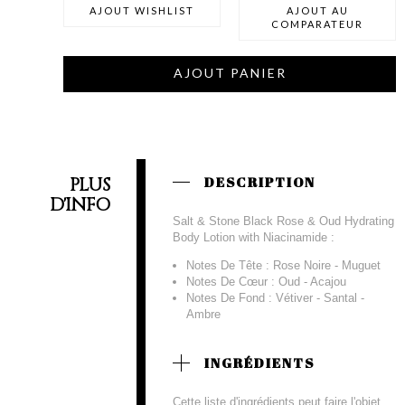
AJOUT WISHLIST
AJOUT AU
COMPARATEUR
AJOUT PANIER
PLUS
DESCRIPTION
D'INFO
Salt & Stone Black Rose & Oud Hydrating
Body Lotion with Niacinamide :
Notes De Tête : Rose Noire - Muguet
Notes De Cœur : Oud - Acajou
Notes De Fond : Vétiver - Santal -
Ambre
INGRÉDIENTS
Cette liste d'ingrédients peut faire l'objet