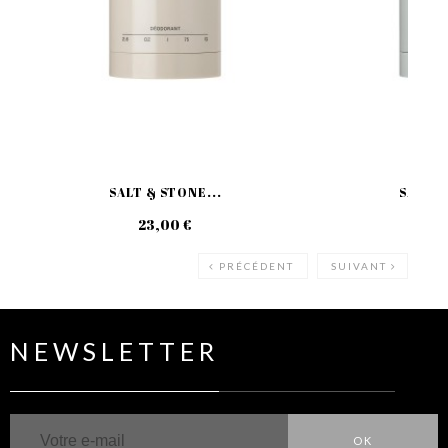
SALT & STONE...
SALT &
23,00 €
23
PRÉCÉDENT
SUIVANT
NEWSLETTER
OK