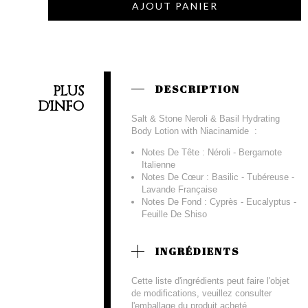
AJOUT PANIER
PLUS
DESCRIPTION
D'INFO
Salt & Stone Neroli & Basil Hydrating
Body Lotion with Niacinamide :
Notes De Tête : Néroli - Bergamote
Italienne
Notes De Cœur : Basilic - Tubéreuse -
Lavande Française
Notes De Fond : Cyprès - Eucalyptus -
Feuille De Shiso
INGRÉDIENTS
Cette liste d'ingrédients peut faire l'objet
de modifications, veuillez consulter
l'emballage du produit acheté.