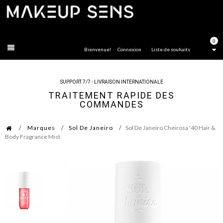
FERMER
0
Bienvenue!
Connexion
Liste de souhaits
SUPPORT 7/7 - LIVRAISON INTERNATIONALE
TRAITEMENT RAPIDE DES
COMMANDES
Marques
Sol De Janeiro
Sol De Janeiro Cheirosa '40 Hair &
Body Fragrance Mist