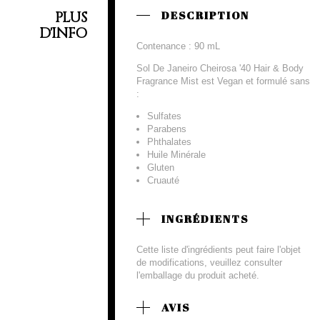
PLUS
DESCRIPTION
D'INFO
Contenance : 90 mL
Sol De Janeiro Cheirosa '40 Hair & Body
Fragrance Mist est Vegan et formulé sans
:
Sulfates
Parabens
Phthalates
Huile Minérale
Gluten
Cruauté
INGRÉDIENTS
Cette liste d'ingrédients peut faire l'objet
de modifications, veuillez consulter
l'emballage du produit acheté.
AVIS