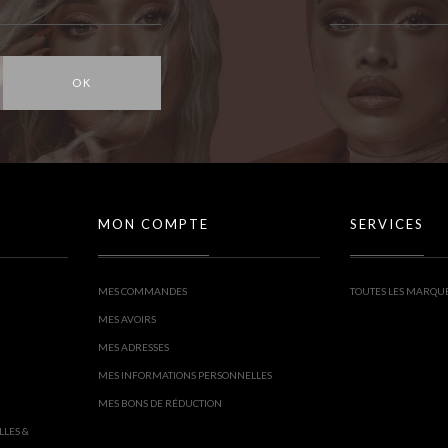
OK
MON COMPTE
SERVICES
MES COMMANDES
TOUTES LES MARQU
MES AVOIRS
MES ADRESSES
MES INFORMATIONS PERSONNELLES
MES BONS DE RÉDUCTION
LLES &