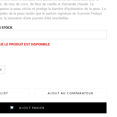
, de noix de coco, de fleur de vanille et d'amande chaude. Le
apaise la peau séche et protège la barrière d'hydratation de la peau. La
lipides de la peau tandis que le parfum signature de Summer Fridays
ec la sensation d'une journée d'été ensoleillée.
N STOCK
E LE PRODUIT EST DISPONIBLE
t
LIST
AJOUT AU COMPARATEUR
AJOUT PANIER