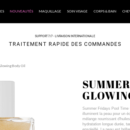
ES
NOUVEAUTÉS
MAQUILLAGE
SOIN VISAGE
CORPS & BAIN
CHE
SUPPORT 7/7 - LIVRAISON INTERNATIONALE
TRAITEMENT RAPIDE DES COMMANDES
lowing Body Oil
SUMMER 
GLOWING
Summer Fridays Pool Time G
illuminent la peau pour un éc
mélange nourrissant d'huiles
hydratation longue durée, tan
ensoleillé. La peau est bril