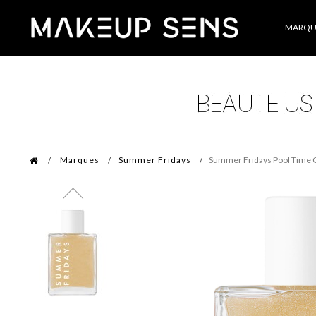
Catégories
MARQU
Marques
Summer Fridays
Summer Fridays Pool Time G