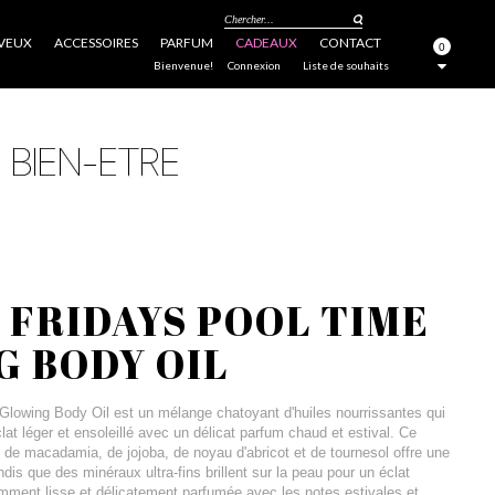
Chercher...
VEUX
ACCESSOIRES
PARFUM
CADEAUX
CONTACT
0
FERMER
Bienvenue!
Connexion
Liste de souhaits
FRIDAYS POOL TIME
 BODY OIL
lowing Body Oil est un mélange chatoyant d'huiles nourrissantes qui
lat léger et ensoleillé avec un délicat parfum chaud et estival. Ce
 de macadamia, de jojoba, de noyau d'abricot et de tournesol offre une
dis que des minéraux ultra-fins brillent sur la peau pour un éclat
lamment lisse et délicatement parfumée avec les notes estivales et