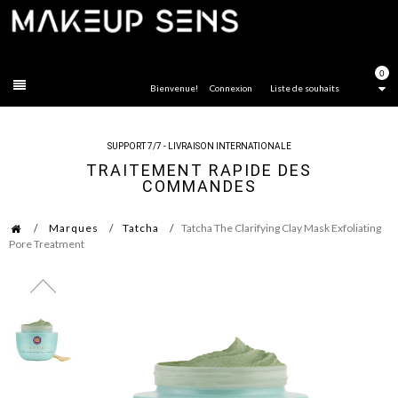
FERMER
0
Bienvenue!
Connexion
Liste de souhaits
SUPPORT 7/7 - LIVRAISON INTERNATIONALE
TRAITEMENT RAPIDE DES
COMMANDES
Marques
Tatcha
Tatcha The Clarifying Clay Mask Exfoliating
Pore Treatment