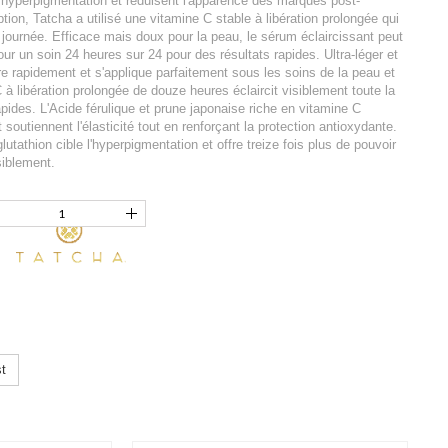
t l'hyperpigmentation et réduisent l'apparence des marques post-
tion, Tatcha a utilisé une vitamine C stable à libération prolongée qui
la journée. Efficace mais doux pour la peau, le sérum éclaircissant peut
our un soin 24 heures sur 24 pour des résultats rapides. Ultra-léger et
e rapidement et s'applique parfaitement sous les soins de la peau et
 à libération prolongée de douze heures éclaircit visiblement toute la
apides. L'Acide férulique et prune japonaise riche en vitamine C
soutiennent l'élasticité tout en renforçant la protection antioxydante.
utathion cible l'hyperpigmentation et offre treize fois plus de pouvoir
siblement.
t