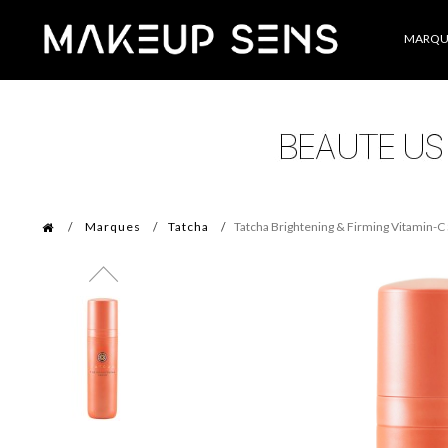
Catégories
MARQU
Marques
Tatcha
Tatcha Brightening & Firming Vitamin-C 