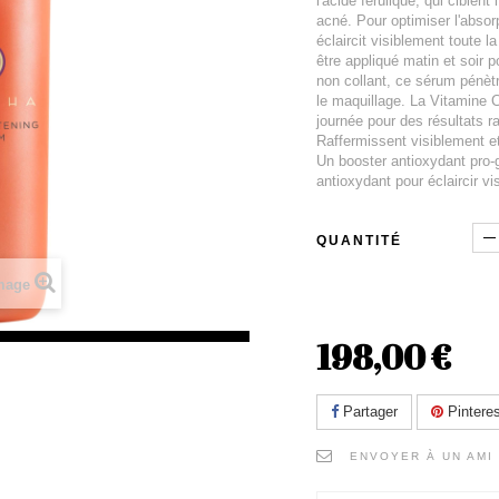
l'acide férulique, qui ciblen
acné. Pour optimiser l'absorp
éclaircit visiblement toute 
être appliqué matin et soir p
non collant, ce sérum pénètr
le maquillage. La Vitamine C
journée pour des résultats r
Raffermissent visiblement et 
Un booster antioxydant pro-gl
antioxydant pour éclaircir vi
QUANTITÉ
image
198,00 €
Partager
Pinteres
ENVOYER À UN AMI