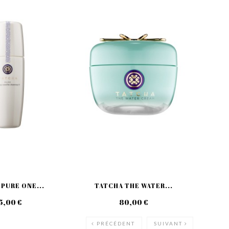
PURE ONE...
TATCHA THE WATER...
T
5,00 €
80,00 €
PRÉCÉDENT
SUIVANT