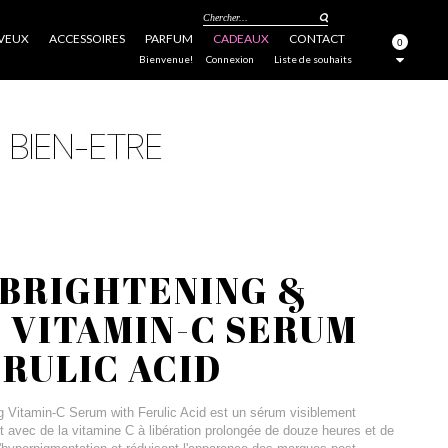
Chercher...
VEUX
ACCESSOIRES
PARFUM
CADEAUX
CONTACT
0
FERMER
Bienvenue!
Connexion
Liste de souhaits
 BRIGHTENING &
 VITAMIN-C SERUM
RULIC ACID
g Vitamin-C Serum with Ferulic Acid est un sérum visiblement
nt avec de la vitamine C à libération prolongée de douze heures et de