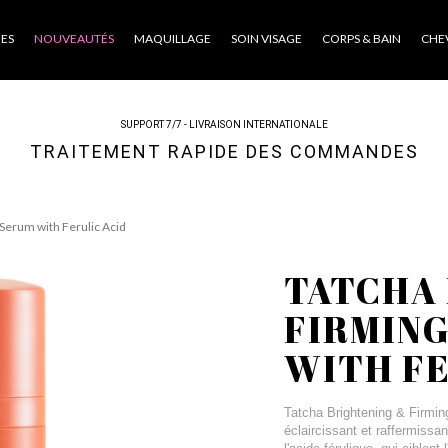
ES
NOUVEAUTÉS
MAQUILLAGE
SOIN VISAGE
CORPS & BAIN
CHE
SUPPORT 7/7 - LIVRAISON INTERNATIONALE
TRAITEMENT RAPIDE DES COMMANDES
Serum with Ferulic Acid
TATCHA
FIRMING
WITH FE
Tatcha Brightening & Firmin
éclaircissant et raffermissa