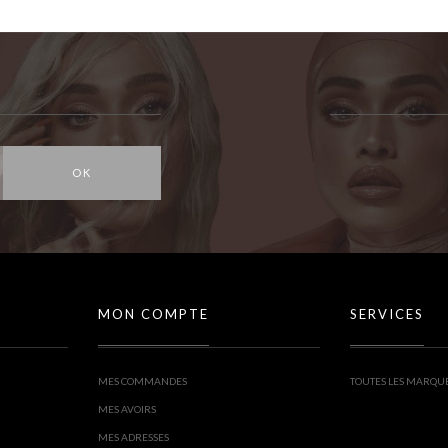
OK
MON COMPTE
SERVICES
MES COMMANDES
TOUTES LES MARQU
MES AVOIRS
MES ADRESSES