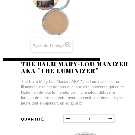
Agrandir l'image
THE BALM MARY-LOU MANIZER
AKA "THE LUMINIZER"
The Balm Mary-Lou Manizer AKA "The Luminizer" est un
illuminateur teinté de tons miel aux airs innocents qui attire
l'attention de tout le monde. Cet illuminateur diffuse la
lumiere de sorte que votre peau apparait plus douce et plus
jeune tout en ajoutant un éclat subtil.
QUANTITÉ