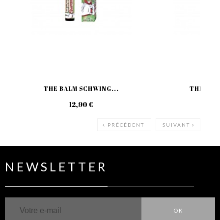
THE BALM SCHWING...
THE BALM
12,90 €
19
PRÉCÉDENT
SUIVANT
NEWSLETTER
OK