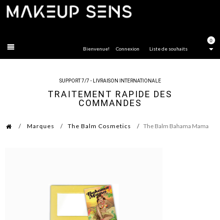
FERMER
0
Bienvenue!
Connexion
Liste de souhaits
SUPPORT 7/7 - LIVRAISON INTERNATIONALE
TRAITEMENT RAPIDE DES
COMMANDES
Marques
The Balm Cosmetics
The Balm Bahama Mama