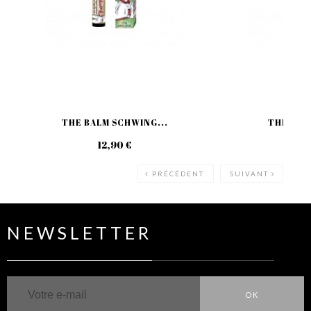
THE BALM SCHWING...
THE BALM
12,90 €
19
PRÉCÉDENT
SUIVANT
NEWSLETTER
OK