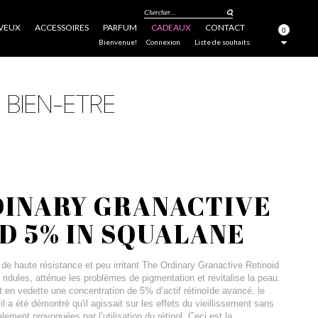
Chercher...
VEUX
ACCESSOIRES
PARFUM
CADEAUX
CONTACT
0
FERMER
Bienvenue!
Connexion
Liste de souhaits
DINARY GRANACTIVE
D 5% IN SQUALANE
 de haute résistance et peu irritant The Ordinary Granactive Retinoid
ridules, atténue les problèmes de pigmentation et revitalise la peau.
 en vedette une concentration de 5% d’actif rétinoïde avancé, le
l a été démontré qu'il agissait sur les effets du vieillissement sans
lement provoquées par l’utilisation du rétinol. Ceci est la