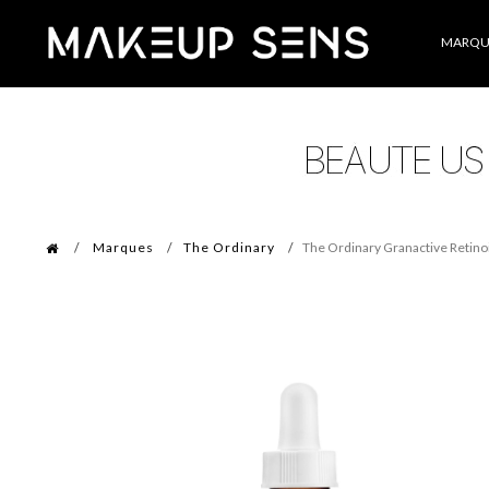
Catégories
MARQU
Marques
The Ordinary
The Ordinary Granactive Retino