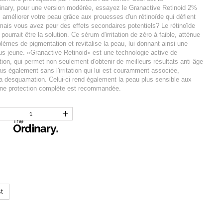
dinary, pour une version modérée, essayez le Granactive Retinoid 2%
 améliorer votre peau grâce aux prouesses d'un rétinoïde qui défient
 mais vous avez peur des effets secondaires potentiels? Le rétinoïde
ourrait être la solution. Ce sérum d'irritation de zéro à faible, atténue
blèmes de pigmentation et revitalise la peau, lui donnant ainsi une
us jeune. «Granactive Retinoid» est une technologie active de
tion, qui permet non seulement d'obtenir de meilleurs résultats anti-âge
mais également sans l'irritation qui lui est couramment associée,
a desquamation. Celui-ci rend également la peau plus sensible aux
 une protection complète est recommandée.
t