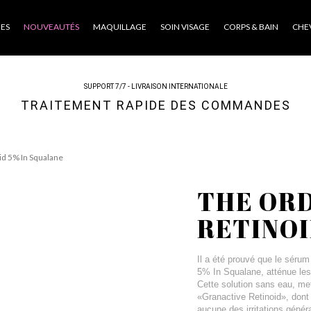
ES
NOUVEAUTÉS
MAQUILLAGE
SOIN VISAGE
CORPS & BAIN
CHE
SUPPORT 7/7 - LIVRAISON INTERNATIONALE
TRAITEMENT RAPIDE DES COMMANDES
id 5% In Squalane
THE OR
RETINOI
Il a été prouvé que le sérum
5% In Squalane, atténue les 
Cette solution sans eau, met
«Granactive Retinoid», dont i
aucune des irritations généra