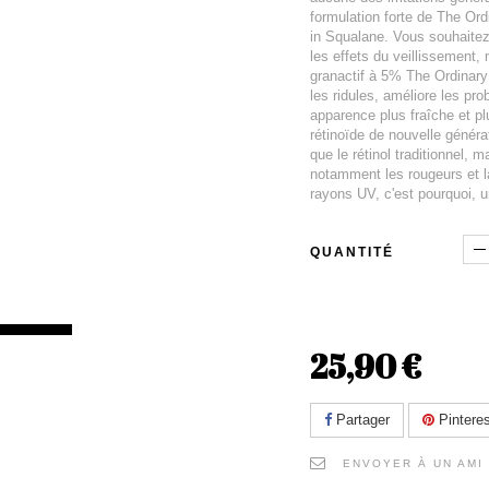
formulation forte de The Or
in Squalane. Vous souhaitez
les effets du veillissement,
granactif à 5% The Ordinary p
les ridules, améliore les pro
apparence plus fraîche et pl
rétinoïde de nouvelle généra
que le rétinol traditionnel, 
notamment les rougeurs et l
rayons UV, c'est pourquoi,
QUANTITÉ
25,90 €
Partager
Pinteres
ENVOYER À UN AMI