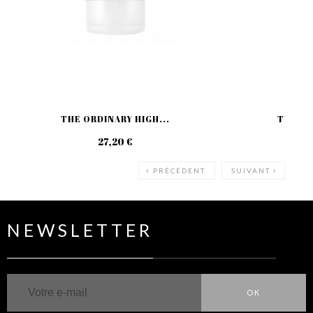
THE ORDINARY HIGH...
THE OR
27,20 €
5,
PRÉCÉDENT
SUIVANT
NEWSLETTER
OK