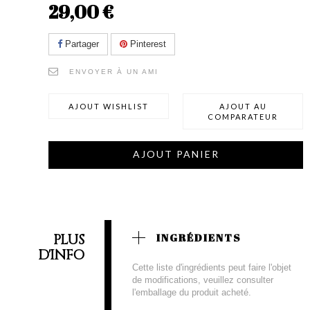
29,00 €
Partager
Pinterest
ENVOYER À UN AMI
AJOUT WISHLIST
AJOUT AU
COMPARATEUR
AJOUT PANIER
PLUS
INGRÉDIENTS
D'INFO
Cette liste d'ingrédients peut faire l'objet
de modifications, veuillez consulter
l'emballage du produit acheté.