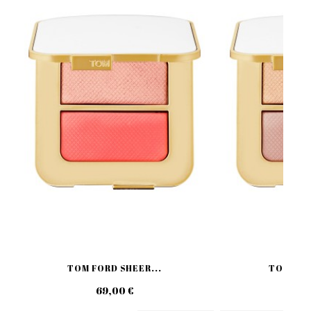
TOM FORD SHEER...
TOM FOR
69,00 €
79