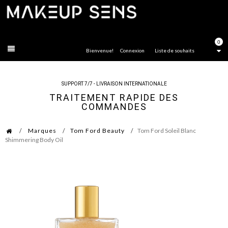
FERMER
0
Bienvenue!
Connexion
Liste de souhaits
SUPPORT 7/7 - LIVRAISON INTERNATIONALE
TRAITEMENT RAPIDE DES
COMMANDES
Marques
Tom Ford Beauty
Tom Ford Soleil Blanc
Shimmering Body Oil