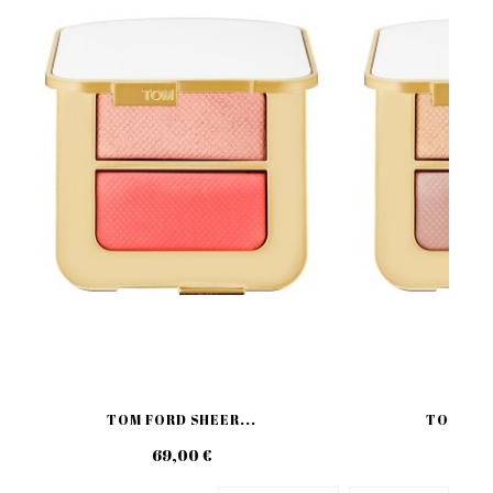
TOM FORD SHEER...
TOM FOR
69,00 €
79