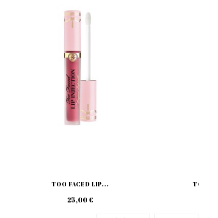
TOO FACED LIP...
TOO FAC
25,00 €
27