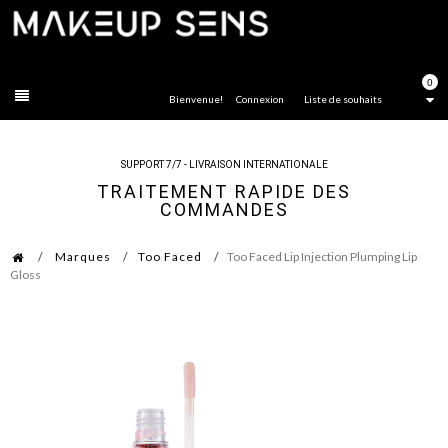
FERMER
0
Bienvenue!
Connexion
Liste de souhaits
SUPPORT 7/7 - LIVRAISON INTERNATIONALE
TRAITEMENT RAPIDE DES
COMMANDES
Marques
Too Faced
Too Faced Lip Injection Plumping Lip
Gloss