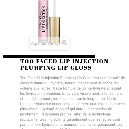
Agrandir l'image
TOO FACED LIP INJECTION
PLUMPING LIP GLOSS
Too Faced Lip Injection Plumping Lip Gloss est une formule de
gloss brillante qui hydrate, nourrit intensément et donne du
volume aux lèvres. Cette formule de pointe hydrate et nourrit
les lèvres en profondeur. Elles sont visiblement, intensément,
et immédiatement plus charnues, sur le long terme. Cette
formule repulpante donne instantanément aux lèvres un aspect
plus charnu, hydraté et nourri qui dure. La sensation de
picotement instantanée prouve l'effet de la technologie
repulpante. Ses ingrédients garantissent que les lèvres sont
parfaitement hydratées et nourries. Les lèvres paraissent plus