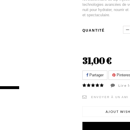
technologies avancées de vo
nuit pour hydrater, nourrir 
et spectaculaire.
QUANTITÉ
31,00 €
Partager
Pinteres
Lire l
ENVOYER À UN AMI
AJOUT WISH