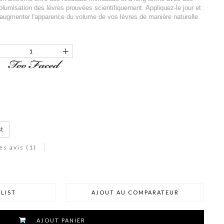
lumisation des lèvres prouvées scientifiquement. Appliquez-le jour et
et augmenter l'apparence du volume de vos lèvres de manière naturelle
t
es avis (
1
)
LIST
AJOUT AU COMPARATEUR
AJOUT PANIER