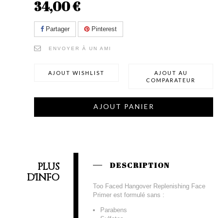
34,00 €
Partager
Pinterest
ENVOYER À UN AMI
AJOUT WISHLIST
AJOUT AU
COMPARATEUR
AJOUT PANIER
PLUS
DESCRIPTION
D'INFO
Too Faced Hangover Replenishing Face
Primer est formulé sans :
Parabens