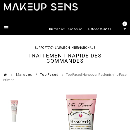
FERMER
0
Bienvenue!
Connexion
Liste de souhaits
SUPPORT 7/7 - LIVRAISON INTERNATIONALE
TRAITEMENT RAPIDE DES
COMMANDES
Marques
Too Faced
Too Faced Hangover Replenishing Face
Primer