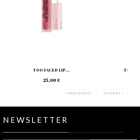
TOO FACED LIP...
TOO FAC
25,00 €
27
PRÉCÉDENT
SUIVANT
NEWSLETTER