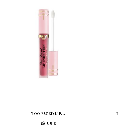
TOO FACED LIP...
TOO FAC
25,00 €
27