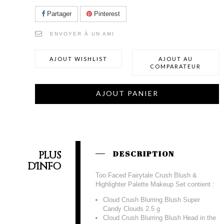
Partager
Pinterest
ENVOYER À UN AMI
AJOUT WISHLIST
AJOUT AU
COMPARATEUR
AJOUT PANIER
PLUS
DESCRIPTION
D'INFO
Too Faced Fairytale Crush Blush &
Highlighter Palette Makeup Set contient :
Cloud Crush Blurring Blush Super
Candy Clouds 2.5 g
Cloud Crush Blurring Blush Head in the