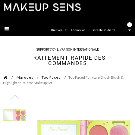
FERMER
0
Bienvenue!
Connexion
Liste de souhaits
SUPPORT 7/7 - LIVRAISON INTERNATIONALE
TRAITEMENT RAPIDE DES
COMMANDES
Marques
Too Faced
Too Faced Fairytale Crush Blush &
Highlighter Palette Makeup Set