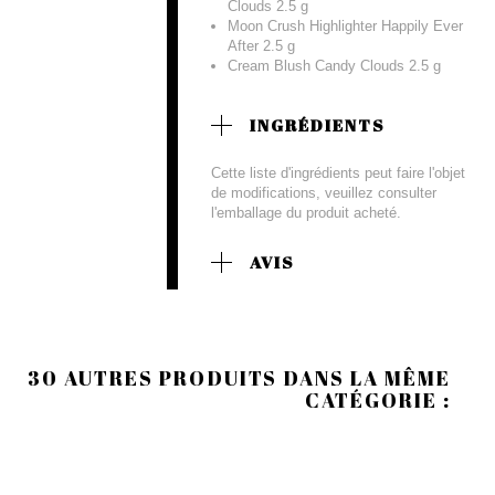
Clouds 2.5 g
Moon Crush Highlighter Happily Ever
After 2.5 g
Cream Blush Candy Clouds 2.5 g
INGRÉDIENTS
Cette liste d'ingrédients peut faire l'objet
de modifications, veuillez consulter
l'emballage du produit acheté.
AVIS
30 AUTRES PRODUITS DANS LA MÊME
CATÉGORIE :