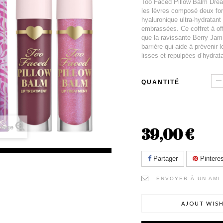
Too Faced Pillow Balm Drea
les lèvres composé deux for
hyaluronique ultra-hydratan
embrassées. Ce coffret à off
que la ravissante Berry Jam
barrière qui aide à prévenir
lisses et repulpées d’hydrata
QUANTITÉ
image
39,00 €
Partager
Pinteres
ENVOYER À UN AMI
AJOUT WISH