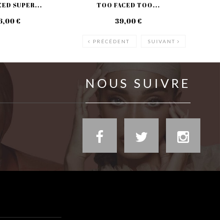
ED SUPER...
TOO FACED TOO...
6,00 €
39,00 €
PRÉCÉDENT
SUIVANT
NOUS SUIVRE