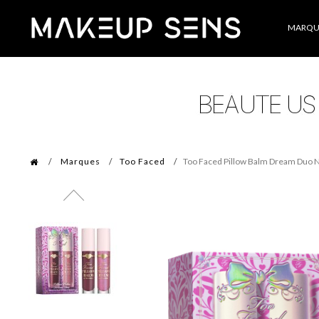
Catégories
MARQU
Marques
Too Faced
Too Faced Pillow Balm Dream Duo No