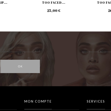
IP...
TOO FACED...
TOO FAC
25,00 €
2
OK
MON COMPTE
SERVICES