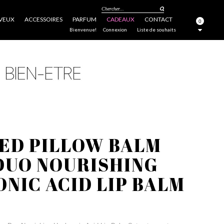
Chercher...
VEUX
ACCESSOIRES
PARFUM
CADEAUX
CONTACT
0
FERMER
Bienvenue!
Connexion
Liste de souhaits
ED PILLOW BALM
DUO NOURISHING
NIC ACID LIP BALM