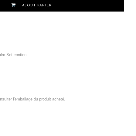
AJOUT PANIER
lm Set contient :
consulter l'emballage du produit acheté.