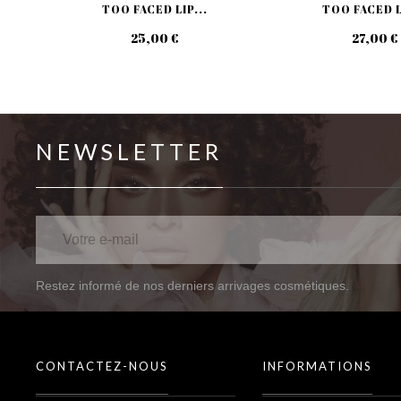
TOO FACED LIP...
TOO FACED L
25,00 €
27,00 €
NEWSLETTER
Restez informé de nos derniers arrivages cosmétiques.
CONTACTEZ-NOUS
INFORMATIONS