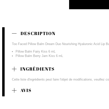
DESCRIPTION
Too Faced Pillow Balm Dream Duo Nourishing Hyaluronic Acid Lip Ba
Pillow Balm Fairy Kiss 6 mL
Pillow Balm Berry Jam Kiss 6 mL
INGRÉDIENTS
Cette liste d'ingrédients peut faire l'objet de modifications, veuillez 
AVIS