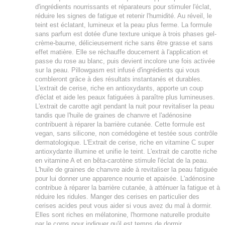
d'ingrédients nourrissants et réparateurs pour stimuler l'éclat,
réduire les signes de fatigue et retenir l'humidité. Au réveil, le
teint est éclatant, lumineux et la peau plus ferme. La formule
sans parfum est dotée d'une texture unique à trois phases gel-
crème-baume, délicieusement riche sans être grasse et sans
effet matière. Elle se réchauffe doucement à l'application et
passe du rose au blanc, puis devient incolore une fois activée
sur la peau. Pillowgasm est infusé d'ingrédients qui vous
combleront grâce à des résultats instantanés et durables.
L'extrait de cerise, riche en antioxydants, apporte un coup
d'éclat et aide les peaux fatiguées à paraître plus lumineuses.
L'extrait de carotte agit pendant la nuit pour revitaliser la peau
tandis que l'huile de graines de chanvre et l'adénosine
contribuent à réparer la barrière cutanée. Cette formule est
vegan, sans silicone, non comédogène et testée sous contrôle
dermatologique. L'Extrait de cerise, riche en vitamine C super
antioxydante illumine et unifie le teint. L'extrait de carotte riche
en vitamine A et en bêta-carotène stimule l'éclat de la peau.
L'huile de graines de chanvre aide à revitaliser la peau fatiguée
pour lui donner une apparence nourrie et apaisée. L'adénosine
contribue à réparer la barrière cutanée, à atténuer la fatigue et à
réduire les ridules. Manger des cerises en particulier des
cerises acides peut vous aider si vous avez du mal à dormir.
Elles sont riches en mélatonine, l'hormone naturelle produite
par le corps pour indiquer qu'il est temps de dormir.