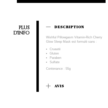
PLUS
DESCRIPTION
D'INFO
Wishful Pillowgasm Vitamin-Rich Cherry
Glow Sleep Mask est formulé sans :
Cruauté
Gluten
Paraben
Sulfate
Contenance : 55g
AVIS