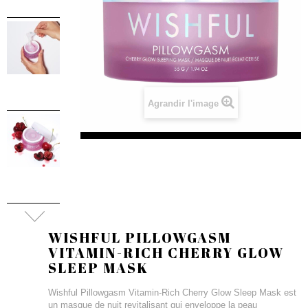
Agrandir l'image
WISHFUL PILLOWGASM
VITAMIN-RICH CHERRY GLOW
SLEEP MASK
Wishful Pillowgasm Vitamin-Rich Cherry Glow Sleep Mask est
un masque de nuit revitalisant qui enveloppe la peau