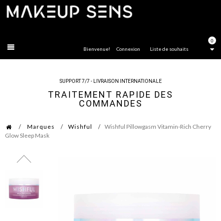
FERMER
0
Bienvenue!
Connexion
Liste de souhaits
SUPPORT 7/7 - LIVRAISON INTERNATIONALE
TRAITEMENT RAPIDE DES
COMMANDES
Marques
Wishful
Wishful Pillowgasm Vitamin-Rich Cherry
Glow Sleep Mask