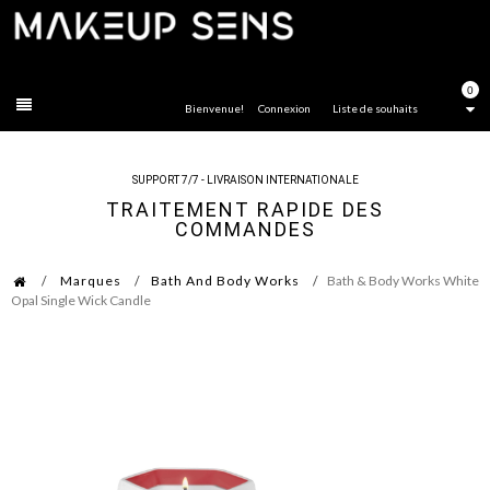
FERMER
0
Bienvenue!
Connexion
Liste de souhaits
SUPPORT 7/7 - LIVRAISON INTERNATIONALE
TRAITEMENT RAPIDE DES
COMMANDES
Marques
Bath And Body Works
Bath & Body Works White
Opal Single Wick Candle