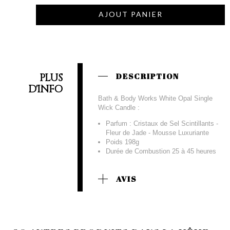
AJOUT PANIER
PLUS
DESCRIPTION
D'INFO
Bath & Body Works White Opal Single
Wick Candle :
Parfum : Cristaux de Sel Scintillants -
Fleur de Jade - Mousse Luxuriante
Poids 198g
Durée de Combustion 25 à 45 heures
AVIS