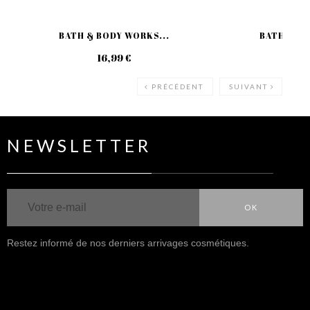
BATH & BODY WORKS...
BATH & BO
16,99 €
16
PRÉCÉDENT
SUIVANT
NEWSLETTER
OK
Restez informé de nos derniers arrivages cosmétiques.
NOUS SUIVRE