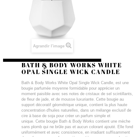
Agrandir l'image
BATH & BODY WORKS WHITE
OPAL SINGLE WICK CANDLE
Bath & Body Works White Opal Single Wick Candle, est une
bougie parfumée moyenne formidable pour apprécier un
moment paisible avec ses notes de cristaux de sel scintillants,
de fleur de jade, et de mousse luxuriante. Cette bougie au
support décoratif géométrique unique, contient la plus haute
concentration d'huiles naturelles, dans un mélange exclusif de
cire à base de soja pour créer un parfum simple et
unique. Cette bougie Bath & Body Works contient une mèche
sans plomb qui ne brûle pas et aucun colorant ajouté. Elle fond
uniformément et avec consistence, en irradiant suffisamment