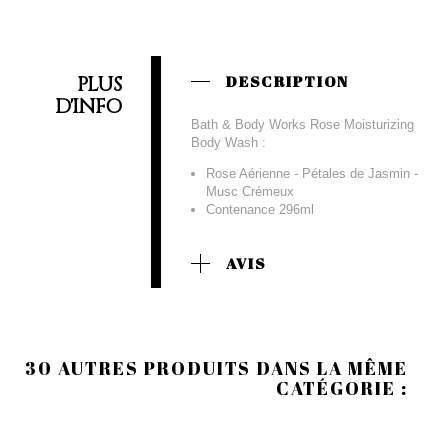
PLUS
DESCRIPTION
D'INFO
Bath & Body Works Rose Moisturizing
Body Wash :
Rose Aérienne - Pétales de Jasmin -
Musc Crémeux
Contenance 296ml
AVIS
30 AUTRES PRODUITS DANS LA MÊME
CATÉGORIE :