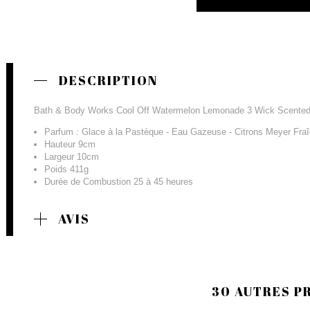
DESCRIPTION
Bath & Body Works Cool Off Watermelon Lemonade 3 Wick Scented
Parfum : Glace à la Pastèque - Eau Gazeuse - Citrons Meyer Fr
Hauteur 9cm
Largeur 10cm
Poids 411g
Durée de Combustion 25 à 45 heures
AVIS
30 AUTRES P