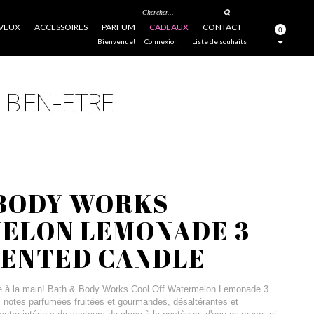
Chercher...
VEUX
ACCESSOIRES
PARFUM
CADEAUX
CONTACT
0
FERMER
Bienvenue!
Connexion
Liste de souhaits
 BODY WORKS
ELON LEMONADE 3
CENTED CANDLE
erre à la main! Bath & Body Works Cool Off Watermelon Lemonade 3
notes parfumées fruitées et gourmandes, désaltérantes et