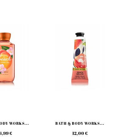
ODY WORKS...
BATH & BODY WORKS...
BA
6,99 €
12,00 €