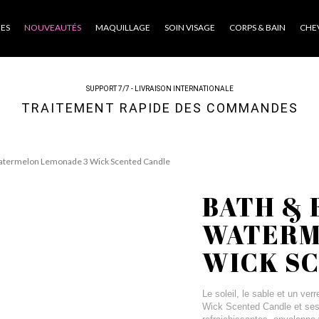
ES
NOUVEAUTÉS
MAQUILLAGE
SOIN VISAGE
CORPS & BAIN
CHE
SUPPORT 7/7 - LIVRAISON INTERNATIONALE
TRAITEMENT RAPIDE DES COMMANDES
atermelon Lemonade 3 Wick Scented Candle
BATH &
WATERM
WICK S
Le soleil, le sable et un v
Wick Scented Candle et ses 