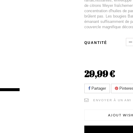
rafraichissantes, enveloppe 
de citrons Meyer fraîchement
concentration d'huiles de p
brûlent pas. Les bougies B
émanant suffisamment de par
couvercle magnifique décorat
QUANTITÉ
29,99 €
Partager
Pinteres
ENVOYER À UN AMI
AJOUT WISH