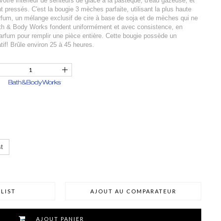
votre intérieur de senteurs de glace à la pastèque, d'eau gazeuse, et
 pressés. C'est la bougie 3 mèches parfaite, utilisant la plus haute
arfum, un mélange exclusif de cire à base de soja et de mèches qui ne
ath & Body Works fondent uniformément et avec consistence, en
fum pour remplir une pièce entière. Cette bougie possède un
if! Brûle environ 25 à 45 heures.
t
LIST
AJOUT AU COMPARATEUR
AJOUT PANIER