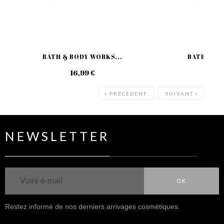
BATH & BODY WORKS...
BATH & BO
16,99 €
16
PRÉCÉDENT
SUIVANT
NEWSLETTER
OK
Restez informé de nos derniers arrivages cosmétiques.