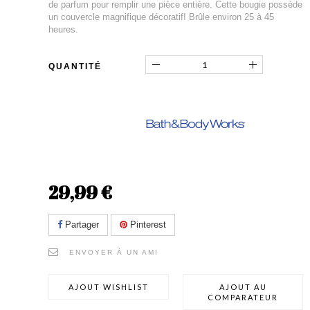
de parfum pour remplir une pièce entière. Cette bougie possède
un couvercle magnifique décoratif! Brûle environ 25 à 45
heures.
QUANTITÉ
29,99 €
Partager
Pinterest
ENVOYER À UN AMI
AJOUT WISHLIST
AJOUT AU
COMPARATEUR