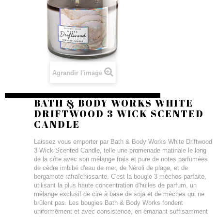
Agrandir l'image
BATH & BODY WORKS WHITE
DRIFTWOOD 3 WICK SCENTED
CANDLE
Laissez vous emporter par Bath & Body Works White Driftwood
3 Wick Scented Candle, telle une promenade matinale le long
de la côte avec son mélange frais et pure de notes parfumées
de cèdre imbibé d'eau de mer, de Néroli de plage, et de
bergamote rafraîchissante. C'est la bougie 3 mèches parfaite,
utilisant la plus haute concentration d'huiles de parfum, un
mélange exclusif de cire à base de soja et de mèches qui ne
brûlent pas. Les bougies Bath & Body Works fondent
uniformément et avec consistence, en émanant suffisamment