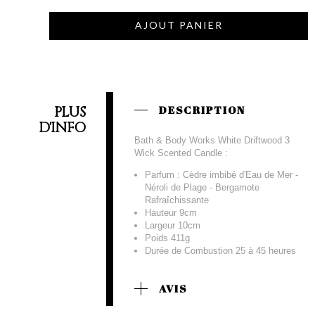
AJOUT PANIER
PLUS
DESCRIPTION
D'INFO
Bath & Body Works White Driftwood 3
Wick Scented Candle :
Parfum : Cèdre imbibé d'Eau de Mer -
Néroli de Plage - Bergamote
Rafraîchissante
Hauteur 9cm
Largeur 10cm
Poids 411g
Durée de Combustion 25 à 45 heures
AVIS