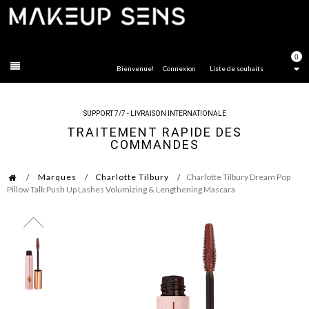
FERMER
0
Bienvenue!
Connexion
Liste de souhaits
SUPPORT 7/7 - LIVRAISON INTERNATIONALE
TRAITEMENT RAPIDE DES
COMMANDES
Marques
Charlotte Tilbury
Charlotte Tilbury Dream Pop
Pillow Talk Push Up Lashes Volumizing & Lengthening Mascara